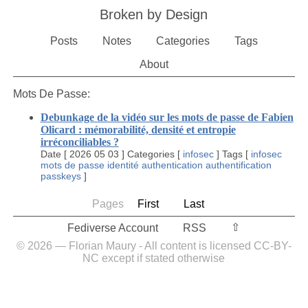
Broken by Design
Posts
Notes
Categories
Tags
About
Mots De Passe:
Debunkage de la vidéo sur les mots de passe de Fabien
Olicard : mémorabilité, densité et entropie
irréconciliables ?
Date
[
2026 05 03
]
Categories
[
infosec
]
Tags
[
infosec
mots de passe
identité
authentication
authentification
passkeys
]
Pages
First
Last
⇧︎
Fediverse Account
RSS
© 2026 — Florian Maury - All content is licensed CC-BY-
NC except if stated otherwise